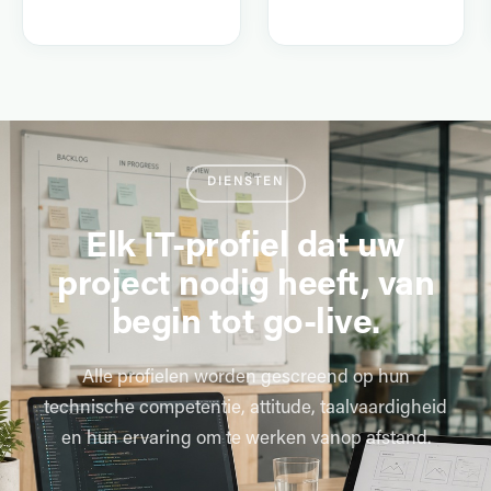
DIENSTEN
Elk IT-profiel dat uw
project nodig heeft, van
begin tot go-live.
Alle profielen worden gescreend op hun
technische competentie, attitude, taalvaardigheid
en hun ervaring om te werken vanop afstand.