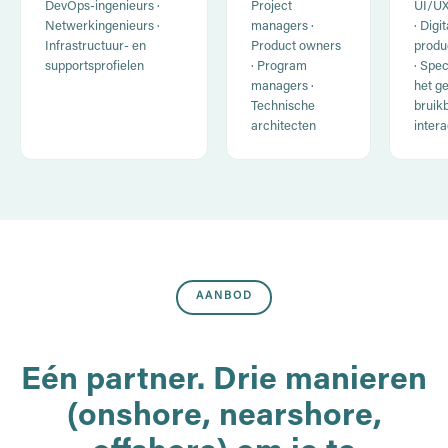
DevOps-ingenieurs ·
Project
UI/UX
Netwerkingenieurs ·
managers ·
· Digi
Infrastructuur- en
Product owners
produ
supportsprofielen
· Program
· Spec
managers ·
het g
Technische
bruik
architecten
intera
AANBOD
Eén partner. Drie manieren
(onshore, nearshore,