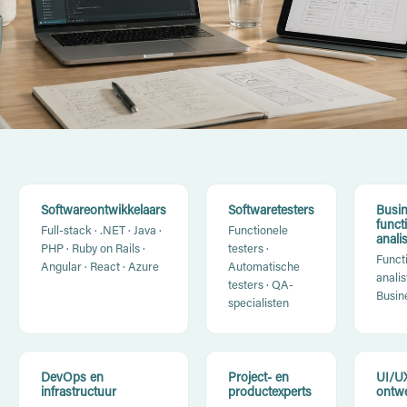
Softwareontwikkelaars
Softwaretesters
Busin
funct
Full-stack · .NET · Java ·
Functionele
anali
PHP · Ruby on Rails ·
testers ·
Funct
Angular · React · Azure
Automatische
analis
testers · QA-
Busin
specialisten
DevOps en
Project- en
UI/U
infrastructuur
productexperts
ontw