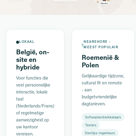
LOKAAL
NEARSHORE -
MEEST POPULAIR
België, on-
Roemenië &
site en
Polen
hybride
Gelijkaardige tijdzone,
Voor functies die
cultural fit en remote
veel persoonslijke
- aan
interactie, lokale
budgetvriendelijke
taal
dagtarieven.
(Nederlands/Frans)
of regelmatige
Softwareontwikkelaars
aanwezigheid op
Testers
uw kantoor
DevOps-ingenieurs
vereisen.